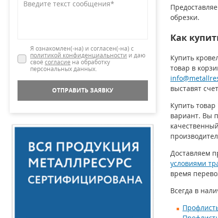
Предоставляе
обрезки.
Как купи
Я ознакомлен(-на) и согласен(-на) с
политикой конфиденциальности
и даю
Купить крове
своё
согласие
на обработку
товар в корзи
персональных данных.
info@metallre
выставят счет
ОТПРАВИТЬ ЗАЯВКУ
Купить товар
вариант. Вы 
качественный
производител
Доставляем п
условиями тр
время перево
Всегда в нал
Профлисты
Профлисты