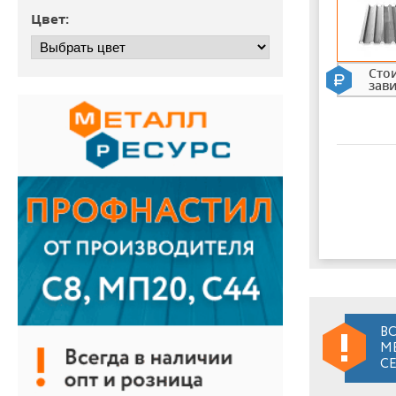
Цвет:
Сто
зав
В
М
С