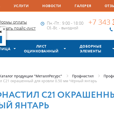
А
УСЛУГИ
НОВОСТИ
ГАЛЕРЕЯ
ОТЗ
+7 343
Формы оплаты
Пн.-Пт.: 9:00 - 18:00
×
Скачать прайс-лист
Сб.-Вс. - выходной
к
ЛИСТ
ДОБОРНЫЕ
ЕПИЦА
ОЦИНКОВАННЫЙ
ЭЛЕМЕНТЫ
Каталог продукции "МеталлРесурс"
Профнастил
Проф
л С21 окрашенный для кровли 0.50 мм Чёрный янтарь
НАСТИЛ С21 ОКРАШЕННЫ
ЫЙ ЯНТАРЬ