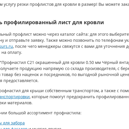
м услугу резки профлистов для кровли в размер! Вы можете за
ть профилированный лист для кровли
льный профлист можно через каталог сайта: для этого выберите
ну и отправьте заявку. Также можно позвонить по телефонам ук
surs.ru
, после чего менеджеры свяжутся с вами для уточнения д
 на оплату.
 "Профнастил С21 окрашенный для кровли 0.50 мм Чёрный янта
получаете продукцию напрямую со склада производителя, с бер
 товар без наценок и посредников, по выгодной рыночной цен
я предоставляется.
рофнастил для крыши собственным транспортом, а также с по
анспортировки
, которые помогут предохранить профилирован
зки материалов.
ичии большой ассортимент профнастила:
 для забора
 для фасадов
и многие другие.