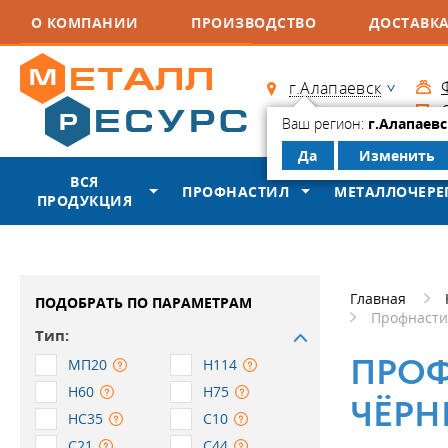
О КОМПАНИИ
ПРОИЗВОДСТВО
ДОСТАВК
г.Алапаевск
Контакты
Ваш регион:
г.Алапаевс
Да
Изменить
ВСЯ
ПРОФНАСТИЛ
МЕТАЛЛОЧЕР
ПРОДУКЦИЯ
Главная
ПОДОБРАТЬ ПО ПАРАМЕТРАМ
Профнасти
Тип:
ПРОФ
МП20
Н114
Н60
Н75
ЧЁРН
НС35
С10
С21
С44