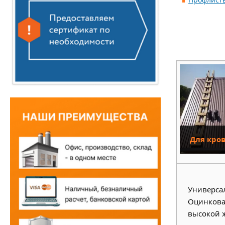
Для кро
Универсал
Оцинкова
высокой 