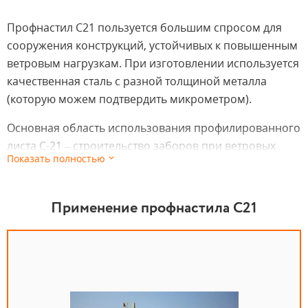
Профнастил С21 пользуется большим спросом для
сооружения конструкций, устойчивых к повышенным
ветровым нагрузкам. При изготовлении используется
качественная сталь с разной толщиной металла
(которую можем подтвердить микрометром).
Основная область использования профилированного
листа С-21 – строительство заборов при ветровых
Показать полностью
нагрузках и в качестве кровельного покрытия при
любом наклоне кровли.
Применение профнастила С21
Профнастил С21 применяется для возведения
постоянных и временных ограждений. Также
допускается монтаж обшивки различных видов
строений как снаружи, так и внутри.
Благодаря высоте профиля 21 мм и наличию