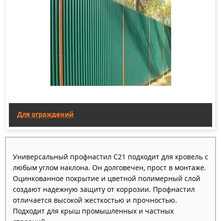
Профлисты для крыши
,
Профлисты для забора
,
Профлисты для фасадов
и многие другие.
Сопутствующие услуги Компании «Металл
Ресурс»:
Изготовления фасонных изделий
Изготовление изделий из гладкого листа
Расчет кровель и заборов с минимальной
Для ограждений
обрезью
Замер толщин металла микрометром (по запросу)
Изготовление нестандартных изделий
Универсальный профнастил С21 подходит для кровель с
Окраска материала в любой цвет RAL
любым углом наклона. Он долговечен, прост в монтаже.
Мы гарантируем высокое качество продукции и
Оцинкованное покрытие и цветной полимерный слой
создают надежную защиту от коррозии. Профнастил
предлагаем профессиональный сервис: услуги резки
отличается высокой жесткостью и прочностью.
и металлообработки, ответхранение, доставка по
Подходит для крыш промышленных и частных
территории РФ.