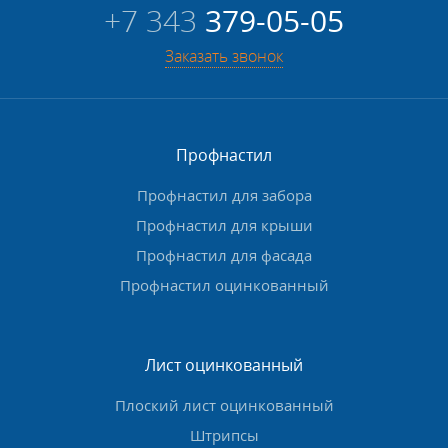
+7 343
379-05-05
использования сварки.
Заказать звонок
Чтобы оформить заказ, оставьте заявку на сайте. Мы
готовы поставить как сами трубы, так и все что нужно
для их монтажа. Также в наличии и другие элементы
водостока.
Профнастил
Профнастил для забора
Профнастил для крыши
Профнастил для фасада
Профнастил оцинкованный
Лист оцинкованный
Плоский лист оцинкованный
Штрипсы