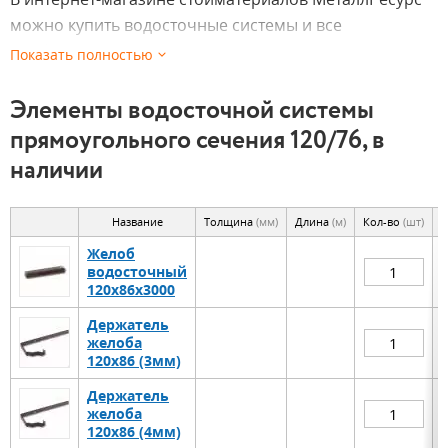
можно купить водосточные системы и все
необходимое для их монтажа.
Показать полностью
Водосточные системы
необходимы для отвода
Элементы водосточной системы
воды с крыши и предохранения стен от излишней
прямоугольного сечения 120/76, в
влажности и сырости, которая могут привести к
наличии
разрушению здания в процесе эксплуатации.
Водосточная система прямоугольного сечения
обычно состоит из горизонтальных настенных или
Название
Толщина
(мм)
Длина
(м)
Кол-во
(шт)
В
подвесных желобов, вертикальных водосточных труб
Желоб
водосточный
и сливов, с помощью которых которых вертикальные
120х86х3000
элементы водосточной системы соединяются с
Держатель
горизонтальными элементами.
желоба
120х86 (3мм)
Держатель
желоба
120х86 (4мм)